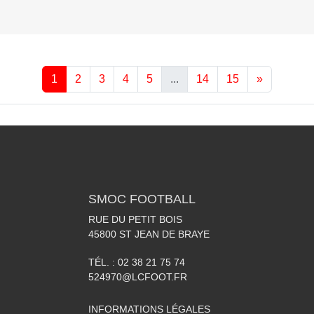
1
2
3
4
5
...
14
15
»
SMOC FOOTBALL
RUE DU PETIT BOIS
45800
ST JEAN DE BRAYE
TÉL. :
02 38 21 75 74
524970@LCFOOT.FR
INFORMATIONS LÉGALES