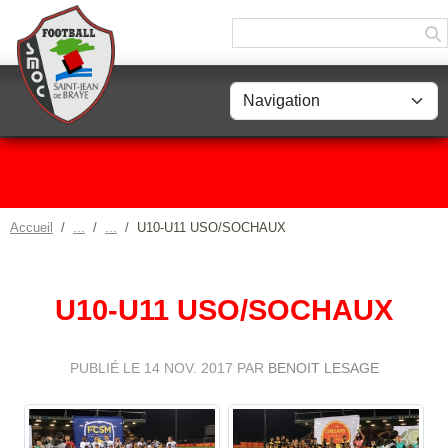
Panneau de gestion des cookies
Accueil
U10-U11 USO/SOCHAUX
U10-U11 USO/SOCHAUX
PUBLIÉ LE
14 NOV. 2017
PAR
BENOIT LESAGE