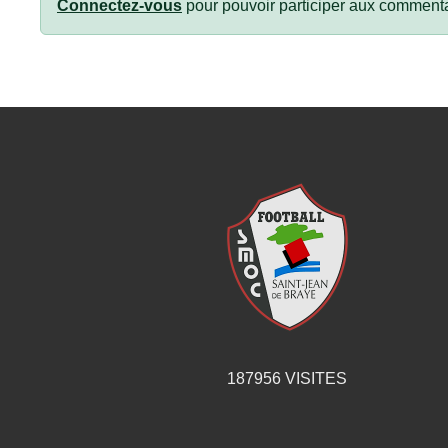
Connectez-vous
pour pouvoir participer aux commenta
187956
VISITES