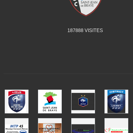
187888
VISITES