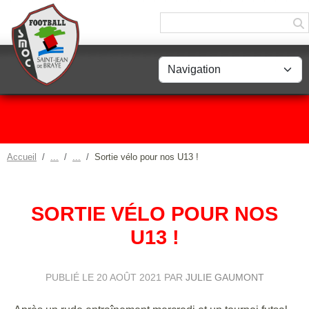
Panneau de gestion des cookies
Accueil
Sortie vélo pour nos U13 !
SORTIE VÉLO POUR NOS
U13 !
PUBLIÉ LE
20 AOÛT 2021
PAR
JULIE GAUMONT