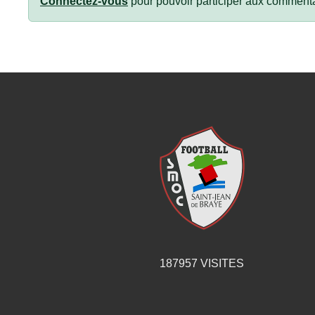
Connectez-vous
pour pouvoir participer aux commenta
187957
VISITES