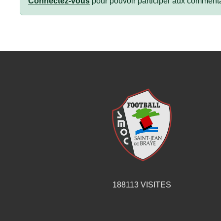
Connectez-vous
pour pouvoir participer aux commenta
188113
VISITES